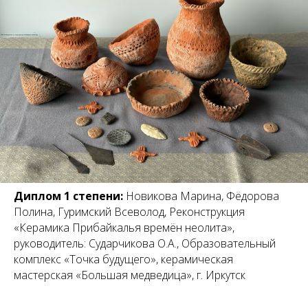
Диплом 1 степени:
Новикова Марина, Фёдорова
Полина, Гуримский Всеволод, Реконструкция
«Керамика Прибайкалья времён неолита»,
руководитель: Сударчикова О.А., Образовательный
комплекс «Точка будущего», керамическая
мастерская «Большая медведица», г. Иркутск