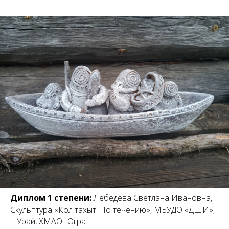
Диплом 1 степени:
Лебедева Светлана Ивановна,
Скульптура «Кол тахыт. По течению», МБУДО «ДШИ»,
г. Урай, ХМАО-Югр
а