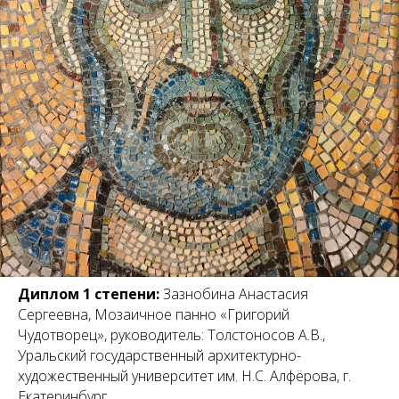
Диплом 1 степени:
Зазнобина Анастасия
Сергеевна, Мозаичное панно «Григорий
Чудотворец», руководитель: Толстоносов А.В.,
Уральский государственный архитектурно-
художественный университет им. Н.С. Алфёрова, г.
Екатеринбург