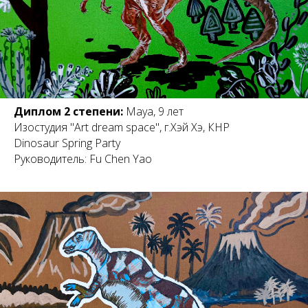
Диплом 2 степени:
Maya, 9 лет
Изостудия "Art dream space", г.Хэй Хэ, КНР
Dinosaur Spring Party
Руководитель: Fu Chen Yao