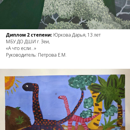
Диплом 2 степени:
Юркова Дарья, 13 лет
МБУ ДО ДШИ г. Зеи,
«А что если…»
Руководитель: Петрова Е.М.