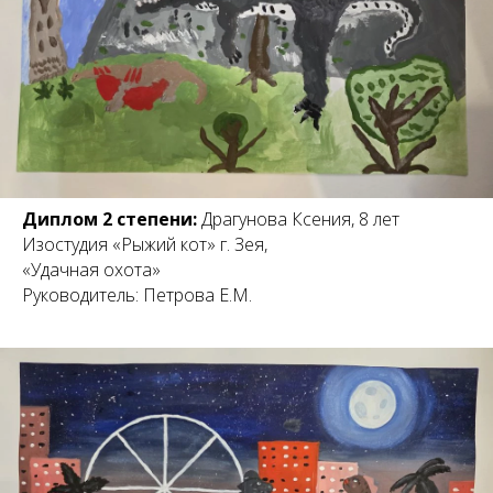
Диплом 2 степени:
Драгунова Ксения, 8 лет
Изостудия «Рыжий кот» г. Зея,
«Удачная охота»
Руководитель: Петрова Е.М.