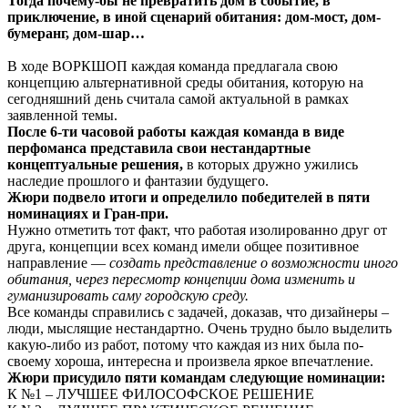
Тогда почему-бы не превратить дом в событие, в
приключение, в иной сценарий обитания: дом-мост, дом-
бумеранг, дом-шар…
В ходе ВОРКШОП каждая команда предлагала свою
концепцию альтернативной среды обитания, которую на
сегодняшний день считала самой актуальной в рамках
заявленной темы.
После 6-ти часовой работы каждая команда в виде
перфоманса представила свои нестандартные
концептуальные решения,
в которых дружно ужились
наследие прошлого и фантазии будущего.
Жюри подвело итоги и определило победителей в пяти
номинациях и Гран-при.
Нужно отметить тот факт, что работая изолированно друг от
друга, концепции всех команд имели общее позитивное
направление —
создать представление о возможности иного
обитания, через пересмотр концепции дома изменить и
гуманизировать саму городскую среду.
Все команды справились с задачей, доказав, что дизайнеры –
люди, мыслящие нестандартно. Очень трудно было выделить
какую-либо из работ, потому что каждая из них была по-
своему хороша, интересна и произвела яркое впечатление.
Жюри присудило пяти командам следующие номинации:
К №1 – ЛУЧШЕЕ ФИЛОСОФСКОЕ РЕШЕНИЕ