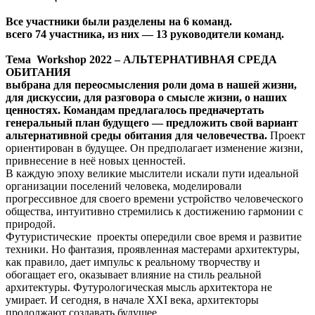
Все участники были разделены на 6 команд.
всего 74 участника, из них — 13 руководители команд.
Тема Workshop 2022 –
АЛЬТЕРНАТИВНАЯ СРЕДА
ОБИТАНИЯ
выбрана для переосмысления роли дома в нашей жизни,
для дискуссии, для разговора о смысле жизни, о наших
ценностях. Командам предлагалось предначертать
генеральный план будущего — предложить свой вариант
альтернативной среды обитания для человечества.
Проект
ориентирован в будущее. Он предполагает изменение жизни,
привнесение в неё новых ценностей.
В каждую эпоху великие мыслители искали пути идеальной
организации поселений человека, моделировали
прогрессивное для своего времени устройство человеческого
общества, интуитивно стремились к достижению гармонии с
природой.
Футуристические проекты опередили свое время и развитие
техники. Но фантазия, проявленная мастерами архитектуры,
как правило, дает импульс к реальному творчеству и
обогащает его, оказывает влияние на стиль реальной
архитектуры. Футурологическая мысль архитектора не
умирает. И сегодня, в начале XXI века, архитекторы
продолжают создавать будущее.