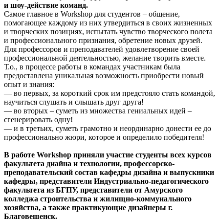
и шоу-действие команд.
Самое главное в Workshop для студентов – общение,
помогающее каждому из них утвердиться в своих жизненных
и творческих позициях, испытать чувство творческого полета
и профессионального признания, обретение новых друзей.
Для профессоров и преподавателей удовлетворение своей
профессиональной деятельностью, желание творить вместе.
Т.о., в процессе работы в командах участникам была
предоставлена уникальная возможность приобрести новый
опыт и знания:
— во первых, за короткий срок им предстояло стать командой,
научиться слушать и слышать друг друга!
— во вторых – суметь из множества гениальных идей –
сгенерировать одну!
— и в третьих, суметь грамотно и неординарно донести ее до
профессионально жюри, которое и определило победителя!
В работе Workshop приняли участие студенты всех курсов
факультета диайна и технологии, профессорско-
преподавательский состав кафедры дизайна и выпускники
кафедры, представители Индустриально-педагогического
факультета из БГПУ, представители от Амурского
колледжа строительства и жилищно-коммунального
хозяйства, а также практикующие дизайнеры г.
Благовещенск.