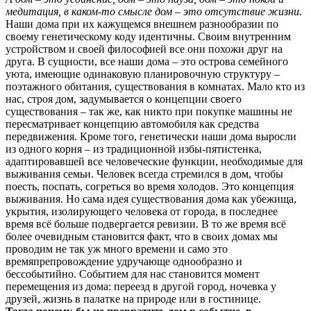
медитация, в каком-то смысле дом – это отсутствие жизни.
Наши дома при их кажущемся внешнем разнообразии по
своему генетическому коду идентичны. Своим внутренним
устройством и своей философией все они похожи друг на
друга. В сущности, все наши дома – это острова семейного
уюта, имеющие одинаковую планировочную структуру –
поэтажного обитания, существования в комнатах. Мало кто из
нас, строя дом, задумывается о концепции своего
существования – так же, как никто при покупке машины не
пересматривает концепцию автомобиля как средства
передвижения. Кроме того, генетически наши дома выросли
из одного корня – из традиционной избы-пятистенка,
адаптировавшей все человеческие функции, необходимые для
выживания семьи. Человек всегда стремился в дом, чтобы
поесть, поспать, согреться во время холодов. Это концепция
выживания. Но сама идея существования дома как убежища,
укрытия, изолирующего человека от города, в последнее
время всё больше подвергается ревизии. В то же время всё
более очевидным становится факт, что в своих домах мы
проводим не так уж много времени и само это
времяпрепровождение удручающе однообразно и
бессобытийно. Событием для нас становится момент
перемещения из дома: переезд в другой город, ночевка у
друзей, жизнь в палатке на природе или в гостинице.