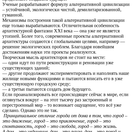
Ученые разрабатывают формулу альтернативной цивилизации
– устойчивой, экологически чистой, демилитаризованной,
гуманной.
Механизмы построения такой альтернативной цивилизации
еще только вырабатываются. Отличительная особенность
архитектурной фантазии XXI века — она уже не является
утопией. Более того, современные проекты альтернативной
архитектуры создаются с глобальными целями, например —
решение экологических проблем. Благодаря новейшим
достижениям науки эти проекты реализуются.
Творческая мысль архитекторов не стоит на месте:
— одни идут по пути реконструкции и реновации уже
существующих зданий;
— другие продолжают экспериментировать и наполнять наше
жилище новыми функциями и пытаются вписать его в уже
существующую городскую среду;
— а третьи пытаются создать дом будущего.
Если проанализировать все происходящее сейчас в мире, если
оглянуться вокруг – на этот тысячу раз застроенный и
перестроенный мир – то возникает ощущение, что всё уже
сделано. Однако это не так.
Принципиальное отличие города от дома в том, что город –
это движение, город – это приключение, город – это
спонтанность, город – это свобода, город – это жизнь.
А дом – это уединение, дом – это пауза, дом – это покой и