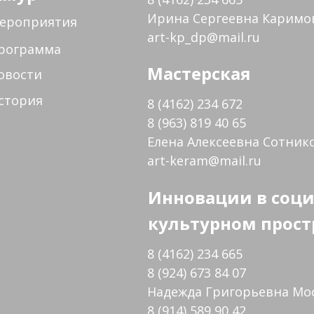
Ирина Сергеевна Каримо
ероприятия
art-kp_dp@mail.ru
рограмма
Мастерская
овости
стория
8 (4162) 234 672
8 (963) 819 40 65
Елена Алексеевна Сотник
art-keram@mail.ru
Инновации в соци
культурном прост
8 (4162) 234 665
8 (924) 673 84 07
Надежда Григорьевна Мо
8 (914) 589 90 42