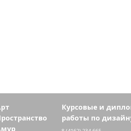
Арт
Курсовые и дипл
Пространство
работы по дизайн
Амур
8 (4162) 234 665